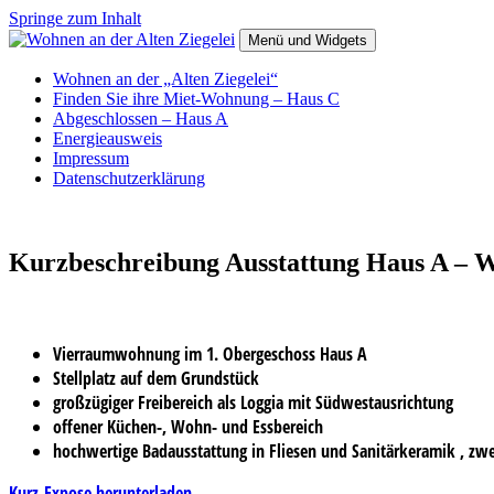
Springe zum Inhalt
Menü und Widgets
Wohnen an der Alten Ziegelei
Wohnen an der „Alten Ziegelei“
Finden Sie ihre Miet-Wohnung – Haus C
Abgeschlossen – Haus A
Energieausweis
Impressum
Datenschutzerklärung
Kurzbeschreibung Ausstattung Haus A – W
Vierraumwohnung im 1. Obergeschoss Haus A
Stellplatz auf dem Grundstück
großzügiger Freibereich als Loggia mit Südwestausrichtung
offener Küchen-, Wohn- und Essbereich
hochwertige Badausstattung in Fliesen und Sanitärkeramik , zw
Kurz-Expose herunterladen