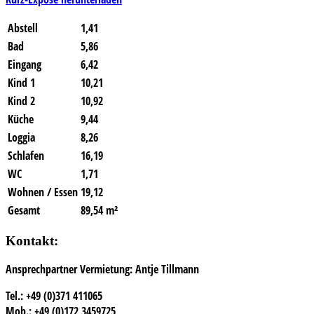
Abstell
1,41
Bad
5,86
Eingang
6,42
Kind 1
10,21
Kind 2
10,92
Küche
9,44
Loggia
8,26
Schlafen
16,19
WC
1,71
Wohnen / Essen
19,12
Gesamt
89,54 m²
Kontakt:
Ansprechpartner Vermietung: Antje Tillmann
Tel.: +49 (0)371 411065
Mob.: +49 (0)172 3459725